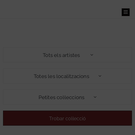
Benvinguts
Tots els artistes
El
Museu
Totes les localitzacions
La
Petites col·leccions
Masia
Museu