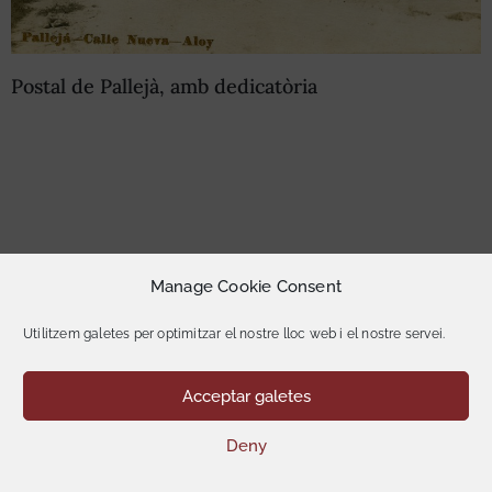
Postal de Pallejà, amb dedicatòria
Manage Cookie Consent
Utilitzem galetes per optimitzar el nostre lloc web i el nostre servei.
Museu Municipal de Pallejà © 2025. Tots el drets
reservats.
Acceptar galetes
Termes d’ús i política de privacitat.
Política de cookies
Deny