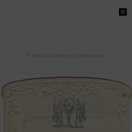
Benvinguts
Aneu a totes les col·leccions
El
Museu
La
Masia
Museu