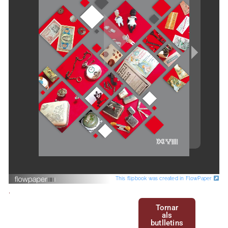
Exposicions
Publicacions
Esdeveniments
Contacte
This flipbook was created in FlowPaper
.
Tornar
als
butlletins