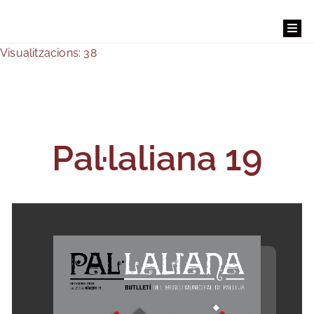
Visualitzacions: 38
Benvinguts
El
Pal·laliana 19
Museu
La
Masia
Museu