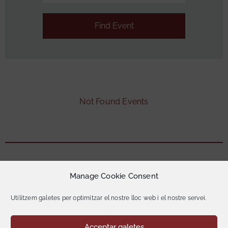
Exposicions
Publicacions
Esdeveniments
Not Found Events
Contacte
Manage Cookie Consent
Utilitzem galetes per optimitzar el nostre lloc web i el nostre servei.
Museu Municipal de Pallejà © 2025. Tots el drets
reservats.
Acceptar galetes