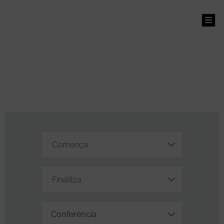
Benvinguts
El
Museu
La
Masia
Museu
Conferència