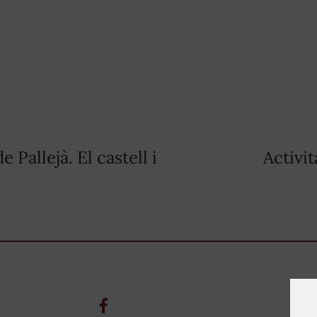
 Pallejà. El castell i
Activit