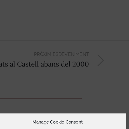
PRÒXIM ESDEVENIMENT
ats al Castell abans del 2000
Manage Cookie Consent