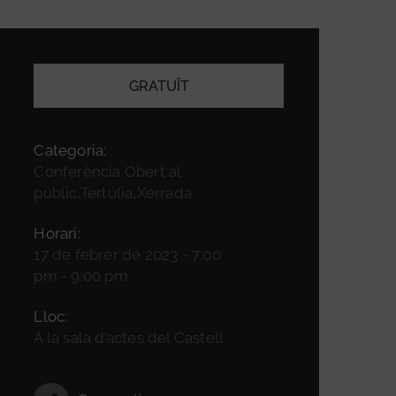
GRATUÏT
Categoria:
Conferència,Obert al
públic,Tertúlia,Xerrada
Horari:
17 de febrer de 2023 - 7:00
pm - 9:00 pm
Lloc:
A la sala d’actes del Castell