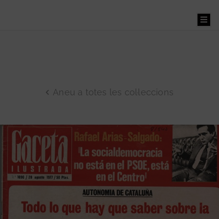
Benvinguts
Aneu a totes les col·leccions
El
Museu
La
Masia
Museu