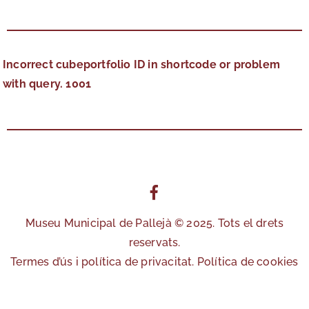
Exposicions
Incorrect cubeportfolio ID in shortcode or problem
Publicacions
with query. 1001
Esdeveniments
Contacte
Museu Municipal de Pallejà © 2025. Tots el drets
reservats.
Termes d’ús i política de privacitat.
Política de cookies