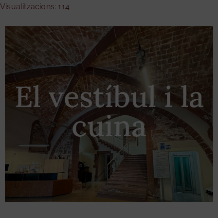
Visualitzacions: 114
El vestíbul i la
cuina